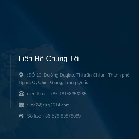
Liên Hệ Chúng Tôi
:SỐ 10, Đường Daqiao, Thị trấn Chi'an, Thành phố
Nghĩa Ô, Chiết Giang, Trung Quốc
điện thoại:
+86-18158356285
:
zg2@zjzg2014.com
Số fax: +86-579-89979099