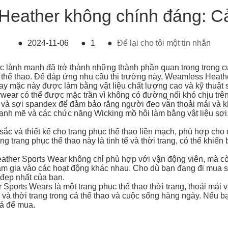
Heather không chính đáng: Cả
●
2024-11-06
●
1
●
Để lại cho tôi một tin nhắn
c lành mạnh đã trở thành những thành phần quan trọng trong c
 thể thao. Để đáp ứng nhu cầu thị trường này, Weamless Heathe
mặc này được làm bằng vật liệu chất lượng cao và kỹ thuật sản 
ear có thể được mặc trần vì không có đường nối khó chịu trê
i và sợi spandex để đảm bảo rằng người đeo vẫn thoải mái và khô
ạnh mẽ và các chức năng Wicking mồ hôi làm bằng vật liệu sợi, 
c và thiết kế cho trang phục thể thao liền mạch, phù hợp cho 
 trang phục thể thao này là tinh tế và thời trang, có thể khiến b
Heather Sports Wear không chỉ phù hợp với vận động viên, mà
tham gia vào các hoạt động khác nhau. Cho dù bạn đang đi mua 
 đẹp nhất của bạn.
r Sports Wears là một trang phục thể thao thời trang, thoải mái
n và thời trang trong cả thể thao và cuộc sống hàng ngày. Nếu b
iá để mua.