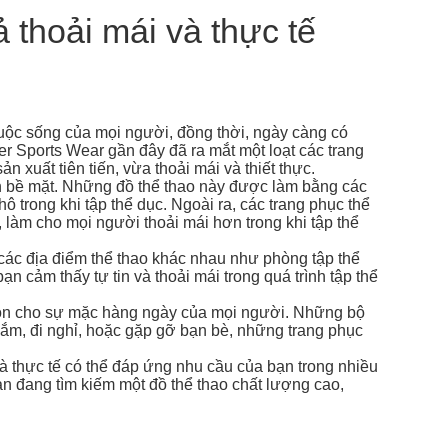
 thoải mái và thực tế
uộc sống của mọi người, đồng thời, ngày càng có
r Sports Wear gần đây đã ra mắt một loạt các trang
xuất tiên tiến, vừa thoải mái và thiết thực.
n bề mặt. Những đồ thể thao này được làm bằng các
 trong khi tập thể dục. Ngoài ra, các trang phục thể
làm cho mọi người thoải mái hơn trong khi tập thể
các địa điểm thể thao khác nhau như phòng tập thể
ạn cảm thấy tự tin và thoải mái trong quá trình tập thể
 còn cho sự mặc hàng ngày của mọi người. Những bộ
sắm, đi nghỉ, hoặc gặp gỡ bạn bè, những trang phục
 và thực tế có thể đáp ứng nhu cầu của bạn trong nhiều
ạn đang tìm kiếm một đồ thể thao chất lượng cao,