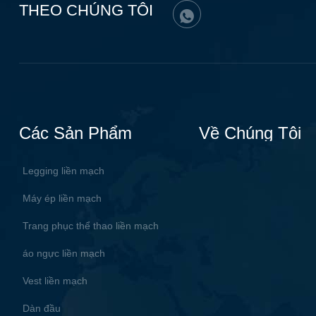
THEO CHÚNG TÔI
Các Sản Phẩm
Về Chúng Tôi
Legging liền mạch
Máy ép liền mạch
Trang phục thể thao liền mạch
áo ngực liền mạch
Vest liền mạch
Dàn đầu