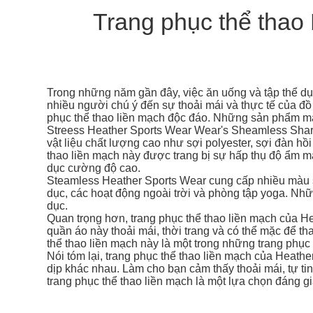
Trang phục thể thao 
Trong những năm gần đây, việc ăn uống và tập thể dụ
nhiều người chú ý đến sự thoải mái và thực tế của đồ
phục thể thao liền mạch độc đáo. Những sản phẩm may 
Streess Heather Sports Wear Wear's Sheamless Sharw
vật liệu chất lượng cao như sợi polyester, sợi đàn hồ
thao liền mạch này được trang bị sự hấp thụ độ ẩm m
dục cường độ cao.
Steamless Heather Sports Wear cung cấp nhiều màu sắ
dục, các hoạt động ngoài trời và phòng tập yoga. Những
dục.
Quan trọng hơn, trang phục thể thao liền mạch của 
quần áo này thoải mái, thời trang và có thể mặc để 
thể thao liền mạch này là một trong những trang phục
Nói tóm lại, trang phục thể thao liền mạch của Heathe
dịp khác nhau. Làm cho bạn cảm thấy thoải mái, tự ti
trang phục thể thao liền mạch là một lựa chọn đáng g